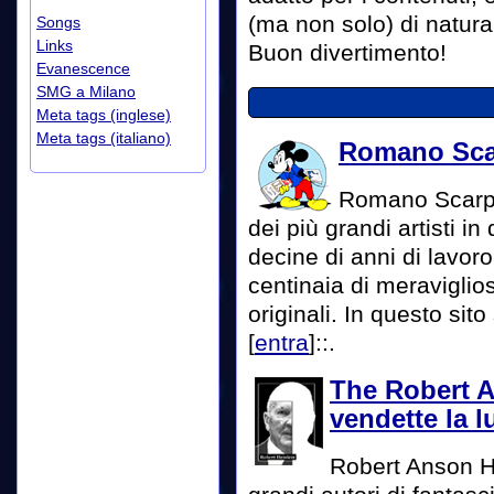
(ma non solo) di natura 
Songs
Links
Buon divertimento!
Evanescence
SMG a Milano
Meta tags (inglese)
Meta tags (italiano)
Romano Scarp
Romano Scarpa 
dei più grandi artisti i
decine di anni di lavor
centinaia di meraviglio
originali. In questo sit
[
entra
]::.
The Robert A
vendette la l
Robert Anson He