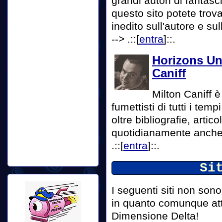
grandi autori di fantas
questo sito potete trov
inedito sull'autore e sul
-->
.::[
entra
]::.
Horizons Unl
Caniff
Milton Caniff è
fumettisti di tutti i temp
oltre bibliografie, artic
quotidianamente anche 
.::[
entra
]::.
Si
I seguenti siti non son
in quanto comunque attin
Dimensione Delta!