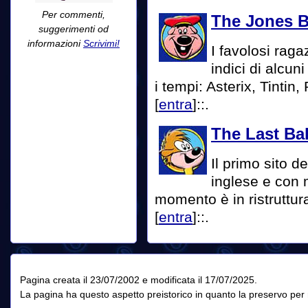
Per commenti,
The Jones 
suggerimenti od
informazioni
Scrivimi!
I favolosi raga
indici di alcuni
i tempi: Asterix, Tintin
[
entra
]::.
The Last Ba
Il primo sito 
inglese e con 
momento è in ristruttur
[
entra
]::.
Pagina creata il 23/07/2002 e modificata il 17/07/2025.
La pagina ha questo aspetto preistorico in quanto la preservo per m