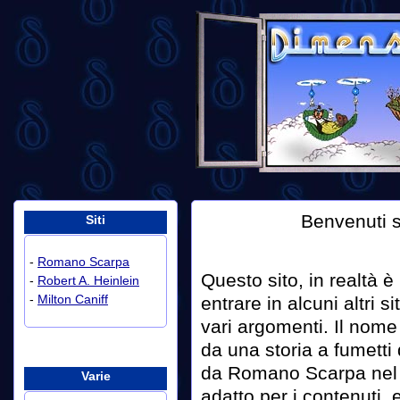
Benvenuti 
Siti
-
Romano Scarpa
Questo sito, in realtà 
-
Robert A. Heinlein
-
Milton Caniff
entrare in alcuni altri si
vari argomenti. Il nome
da una storia a fumetti 
da Romano Scarpa nel 
Varie
adatto per i contenuti,